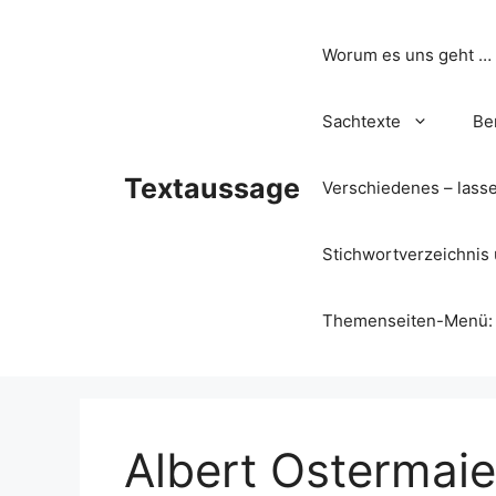
Zum
Inhalt
Worum es uns geht …
springen
Sachtexte
Be
Textaussage
Verschiedenes – lass
Stichwortverzeichnis 
Themenseiten-Menü: Wa
Albert Ostermaier