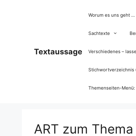
Zum
Inhalt
Worum es uns geht …
springen
Sachtexte
Be
Textaussage
Verschiedenes – lass
Stichwortverzeichnis 
Themenseiten-Menü: Wa
ART zum Thema 