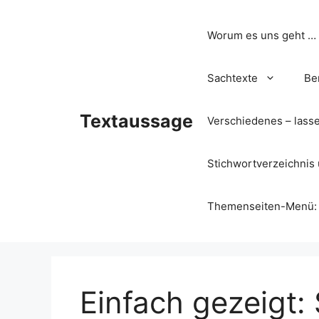
Zum
Inhalt
Worum es uns geht …
springen
Sachtexte
Be
Textaussage
Verschiedenes – lass
Stichwortverzeichnis 
Themenseiten-Menü: Wa
Einfach gezeigt: