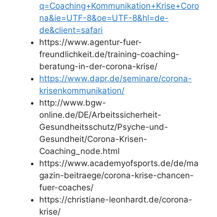
q=Coaching+Kommunikation+Krise+Coro
na&ie=UTF-8&oe=UTF-8&hl=de-
de&client=safari
https://www.agentur-fuer-
freundlichkeit.de/training-coaching-
beratung-in-der-corona-krise/
https://www.dapr.de/seminare/corona-
krisenkommunikation/
http://www.bgw-
online.de/DE/Arbeitssicherheit-
Gesundheitsschutz/Psyche-und-
Gesundheit/Corona-Krisen-
Coaching_node.html
https://www.academyofsports.de/de/ma
gazin-beitraege/corona-krise-chancen-
fuer-coaches/
https://christiane-leonhardt.de/corona-
krise/