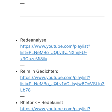
—
Redeanalyse
https://www.youtube.com/playlist?
list=PLNeMBo_UQLv3vJNXmjFU-
x3OazcMi8ilu
—
Reim in Gedichten:
https://www.youtube.com/playlist?
list=PLNeMBo_UQLv1VOiJsyiw6OoVSLlp3
Lb78
—
Rhetorik – Redekunst
https://www.youtube.com/playlist?