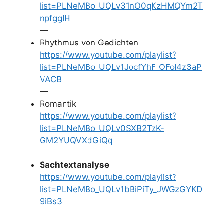
list=PLNeMBo_UQLv31nO0qKzHMQYm2T
npfggIH
—
Rhythmus von Gedichten
https://www.youtube.com/playlist?
list=PLNeMBo_UQLv1JocfYhF_OFoI4z3aP
VACB
—
Romantik
https://www.youtube.com/playlist?
list=PLNeMBo_UQLv0SXB2TzK-
GM2YUQVXdGiQq
—
Sachtextanalyse
https://www.youtube.com/playlist?
list=PLNeMBo_UQLv1bBiPiTy_JWGzGYKD
9iBs3