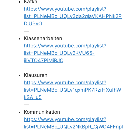
Kafka
https://www.youtube.com/playlist?
list=PLNeMBo_UQLv3da2qlaVKAHPNk2P
DlUPvO
—
Klassenarbeiten
https://www.youtube.com/playlist?
list=PLNeMBo_UQLv2KVU65-
iiIVTO47PjMiRJC
—
Klausuren
https://www.youtube.com/playlist?
list=PLNeMBo_UQLv1qxmPK7RzrHXufhW
kSA_u5
—
Kommunikation
https://www.youtube.com/playlist?
list=PLNeMBo_UQLv2NkBpR_CjWO4FFnpl