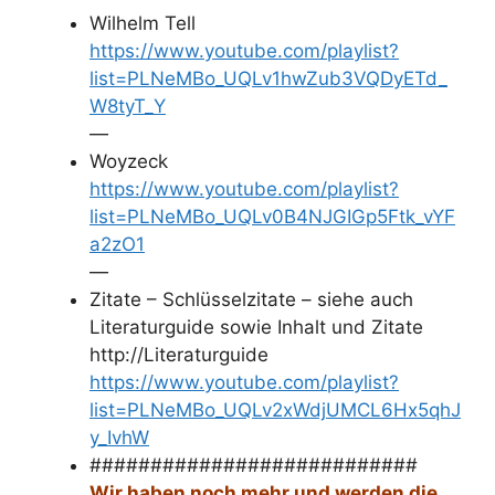
Wilhelm Tell
https://www.youtube.com/playlist?
list=PLNeMBo_UQLv1hwZub3VQDyETd_
W8tyT_Y
—
Woyzeck
https://www.youtube.com/playlist?
list=PLNeMBo_UQLv0B4NJGIGp5Ftk_vYF
a2zO1
—
Zitate – Schlüsselzitate – siehe auch
Literaturguide sowie Inhalt und Zitate
http://Literaturguide
https://www.youtube.com/playlist?
list=PLNeMBo_UQLv2xWdjUMCL6Hx5qhJ
y_IvhW
###########################
Wir haben noch mehr und werden die