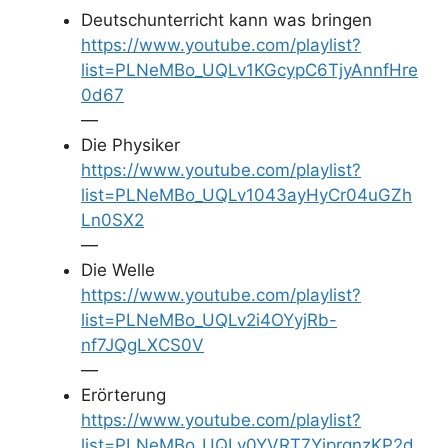
Deutschunterricht kann was bringen
https://www.youtube.com/playlist?
list=PLNeMBo_UQLv1KGcypC6TjyAnnfHre
0d67
—
Die Physiker
https://www.youtube.com/playlist?
list=PLNeMBo_UQLv1043ayHyCr04uGZh
Ln0SX2
—
Die Welle
https://www.youtube.com/playlist?
list=PLNeMBo_UQLv2i4OYyjRb-
nf7JQgLXCS0V
—
Erörterung
https://www.youtube.com/playlist?
list=PLNeMBo_UQLv0YVRT7YjprqnzKP2d