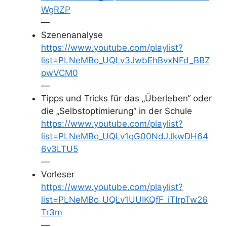
WgRZP
i
—
Szenenanalyse
d
https://www.youtube.com/playlist?
list=PLNeMBo_UQLv3JwbEhBvxNFd_BBZ
pwVCM0
e
—
Tipps und Tricks für das „Überleben“ oder
o
die „Selbstoptimierung“ in der Schule
https://www.youtube.com/playlist?
list=PLNeMBo_UQLv1qG00NdJJkwDH64
6v3LTU5
—
Vorleser
https://www.youtube.com/playlist?
list=PLNeMBo_UQLv1UUIKQfF_iTIrpTw26
Tr3m
—