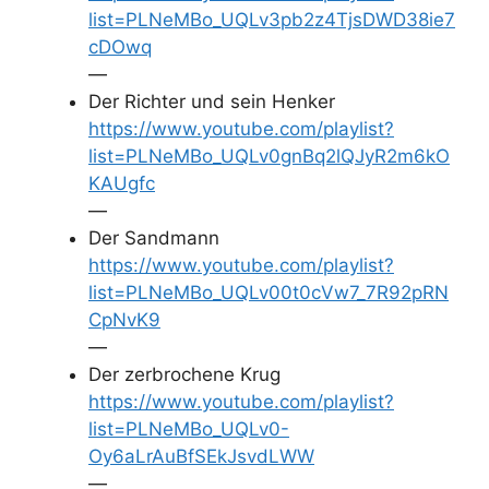
list=PLNeMBo_UQLv3pb2z4TjsDWD38ie7
cDOwq
—
Der Richter und sein Henker
https://www.youtube.com/playlist?
list=PLNeMBo_UQLv0gnBq2lQJyR2m6kO
KAUgfc
—
Der Sandmann
https://www.youtube.com/playlist?
list=PLNeMBo_UQLv00t0cVw7_7R92pRN
CpNvK9
—
Der zerbrochene Krug
https://www.youtube.com/playlist?
list=PLNeMBo_UQLv0-
Oy6aLrAuBfSEkJsvdLWW
—