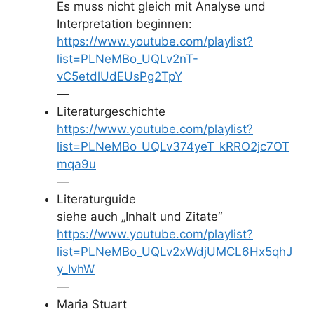
Es muss nicht gleich mit Analyse und
Interpretation beginnen:
https://www.youtube.com/playlist?
list=PLNeMBo_UQLv2nT-
vC5etdlUdEUsPg2TpY
—
Literaturgeschichte
https://www.youtube.com/playlist?
list=PLNeMBo_UQLv374yeT_kRRO2jc7OT
mqa9u
—
Literaturguide
siehe auch „Inhalt und Zitate“
https://www.youtube.com/playlist?
list=PLNeMBo_UQLv2xWdjUMCL6Hx5qhJ
y_IvhW
—
Maria Stuart