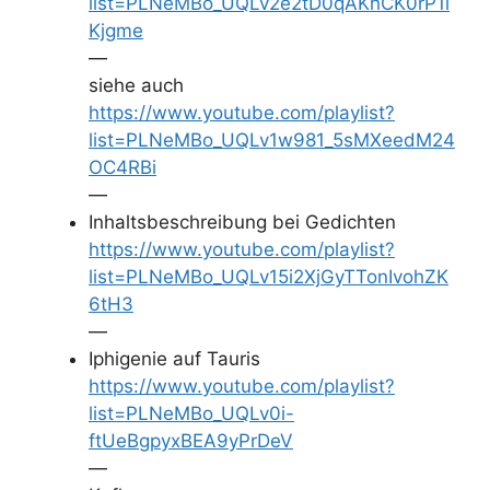
list=PLNeMBo_UQLv2e2tD0qAKhCK0rP1l
Kjgme
—
siehe auch
https://www.youtube.com/playlist?
list=PLNeMBo_UQLv1w981_5sMXeedM24
OC4RBi
—
Inhaltsbeschreibung bei Gedichten
https://www.youtube.com/playlist?
list=PLNeMBo_UQLv15i2XjGyTTonIvohZK
6tH3
—
Iphigenie auf Tauris
https://www.youtube.com/playlist?
list=PLNeMBo_UQLv0i-
ftUeBgpyxBEA9yPrDeV
—