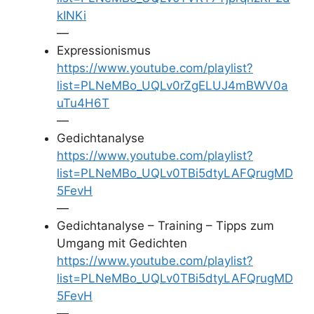
kINKi
—
Expressionismus
https://www.youtube.com/playlist?
list=PLNeMBo_UQLv0rZgELUJ4mBWV0a
uTu4H6T
—
Gedichtanalyse
https://www.youtube.com/playlist?
list=PLNeMBo_UQLv0TBi5dtyLAFQrugMD
5FevH
—
Gedichtanalyse – Training – Tipps zum
Umgang mit Gedichten
https://www.youtube.com/playlist?
list=PLNeMBo_UQLv0TBi5dtyLAFQrugMD
5FevH
—