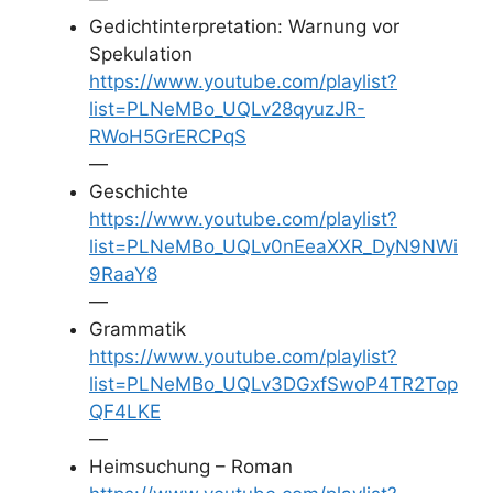
Gedichtinterpretation: Warnung vor
Spekulation
https://www.youtube.com/playlist?
list=PLNeMBo_UQLv28qyuzJR-
RWoH5GrERCPqS
—
Geschichte
https://www.youtube.com/playlist?
list=PLNeMBo_UQLv0nEeaXXR_DyN9NWi
9RaaY8
—
Grammatik
https://www.youtube.com/playlist?
list=PLNeMBo_UQLv3DGxfSwoP4TR2Top
QF4LKE
—
Heimsuchung – Roman