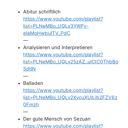
Abitur schriftlich
https://www.youtube.com/playlist?
list=PLNeMBo_UQLv3YWFy-
eIaMoHwbuITV_PdC
—
Analysieren und Interpretieren
https://www.youtube.com/playlist?
list=PLNeMBo_UQLv25zAZ_ulCtC0ThbBo
5dtIN
—
Balladen
https://www.youtube.com/playlist?
list=PLNeMBo_UQLv2XvcuXUlLjb2FZV6z
0Fmzh
—
Der gute Mensch von Sezuan
https://www.youtube.com/playlist?