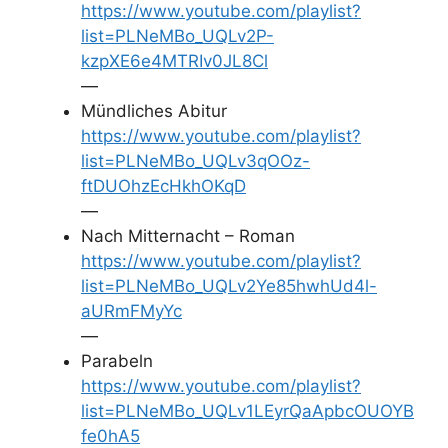
https://www.youtube.com/playlist?
list=PLNeMBo_UQLv2P-
kzpXE6e4MTRIv0JL8Cl
—
Mündliches Abitur
https://www.youtube.com/playlist?
list=PLNeMBo_UQLv3qOOz-
ftDUOhzEcHkhOKqD
—
Nach Mitternacht – Roman
https://www.youtube.com/playlist?
list=PLNeMBo_UQLv2Ye85hwhUd4l-
aURmFMyYc
—
Parabeln
https://www.youtube.com/playlist?
list=PLNeMBo_UQLv1LEyrQaApbcOUOYB
fe0hA5