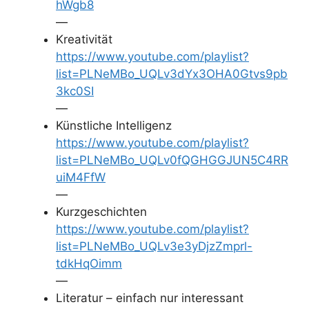
hWgb8
—
Kreativität
https://www.youtube.com/playlist?
list=PLNeMBo_UQLv3dYx3OHA0Gtvs9pb
3kc0SI
—
Künstliche Intelligenz
https://www.youtube.com/playlist?
list=PLNeMBo_UQLv0fQGHGGJUN5C4RR
uiM4FfW
—
Kurzgeschichten
https://www.youtube.com/playlist?
list=PLNeMBo_UQLv3e3yDjzZmprl-
tdkHqOimm
—
Literatur – einfach nur interessant