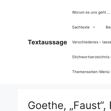
Zum
Inhalt
Worum es uns geht …
springen
Sachtexte
Be
Textaussage
Verschiedenes – lass
Stichwortverzeichnis 
Themenseiten-Menü: Wa
Goethe, „Faust“, 