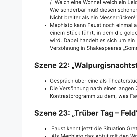
/ Welch eine Wonne! welch ein Leide
Wie sonderbar muß diesen schönen 
Nicht breiter als ein Messerrücken!
Mephisto kann Faust noch einmal a
einem Stück führt, in dem die gold
wird. Dabei handelt es sich um ein
Versöhnung in Shakespeares „Somm
Szene 22: „Walpurgisnacht
Gespräch über eine als Theaterstüc
Die Versöhnung nach einer langen Z
Kontrastprogramm zu dem, was Faus
Szene 23: „Trüber Tag – Fel
Faust kennt jetzt die Situation Gre
Als Mephisto das abtut mit den Wort