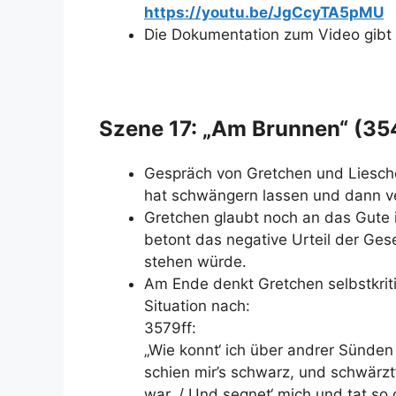
https://youtu.be/JgCcyTA5pMU
Die Dokumentation zum Video gibt
Szene 17: „Am Brunnen“ (3
Gespräch von Gretchen und Liesch
hat schwängern lassen und dann ve
Gretchen glaubt noch an das Gute
betont das negative Urteil der Ges
stehen würde.
Am Ende denkt Gretchen selbstkrit
Situation nach:
3579ff:
„Wie konnt‘ ich über andrer Sünden
schien mir’s schwarz, und schwärzt
war, / Und segnet‘ mich und tat so 