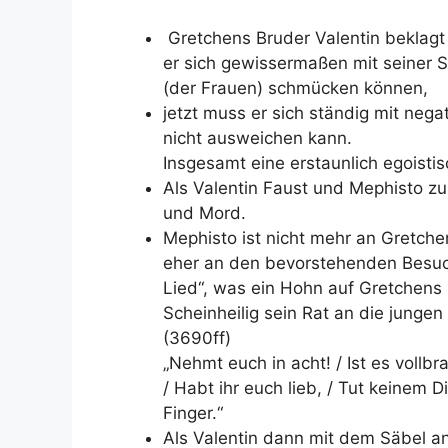
Gretchens Bruder Valentin beklagt 
er sich gewissermaßen mit seiner S
(der Frauen) schmücken können,
jetzt muss er sich ständig mit ne
nicht ausweichen kann.
Insgesamt eine erstaunlich egoistisc
Als Valentin Faust und Mephisto z
und Mord.
Mephisto ist nicht mehr an Gretche
eher an den bevorstehenden Besuch
Lied“, was ein Hohn auf Gretchens S
Scheinheilig sein Rat an die junge
(3690ff)
„Nehmt euch in acht! / Ist es vollbr
/ Habt ihr euch lieb, / Tut keinem D
Finger.“
Als Valentin dann mit dem Säbel ang