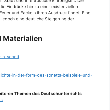
 Stadt und ihre trostlose Eintönigkeit. Die
die Eindrücke hin zu einer existenziellen
euer und Fackeln ihren Ausdruck findet. Eine
, jedoch eine deutliche Steigerung der
d Materialien
ein-sonett
dichte-in-der-form-des-sonetts-beispiele-und-
weiteren Themen des Deutschunterrichts
os