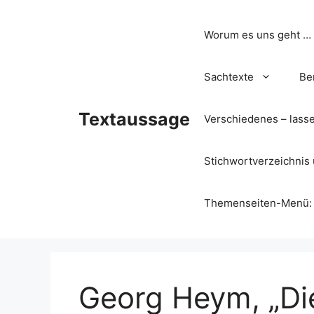
Zum
Inhalt
Worum es uns geht …
springen
Sachtexte
Be
Textaussage
Verschiedenes – lass
Stichwortverzeichnis 
Themenseiten-Menü: Wa
Georg Heym, „Di