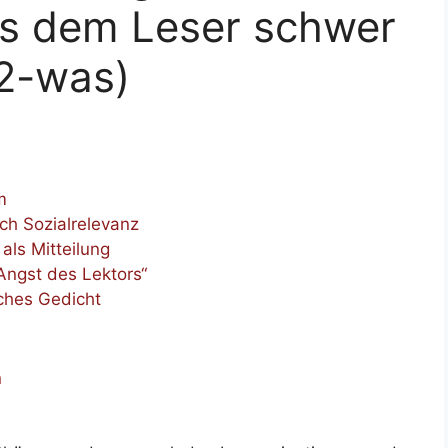
es dem Leser schwer
2-was)
m
h Sozialrelevanz
als Mitteilung
Angst des Lektors“
sches Gedicht
n