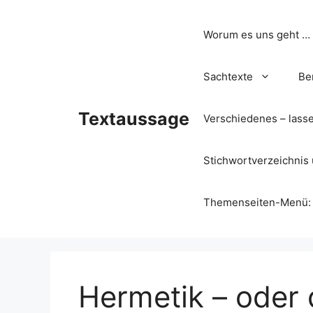
Zum
Inhalt
Worum es uns geht …
springen
Sachtexte
Be
Textaussage
Verschiedenes – lass
Stichwortverzeichnis 
Themenseiten-Menü: Wa
Hermetik – oder 