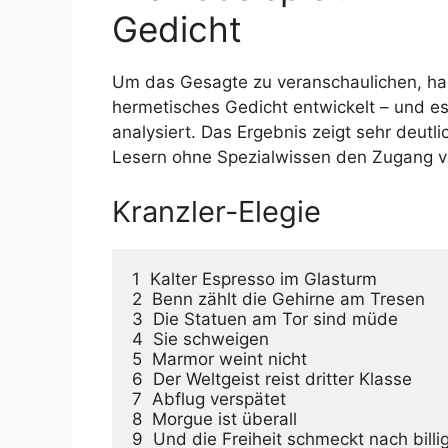
Gedicht
Um das Gesagte zu veranschaulichen, habe
hermetisches Gedicht entwickelt – und es
analysiert. Das Ergebnis zeigt sehr deutl
Lesern ohne Spezialwissen den Zugang ve
Kranzler-Elegie
1  Kalter Espresso im Glasturm

2  Benn zählt die Gehirne am Tresen

3  Die Statuen am Tor sind müde

4  Sie schweigen

5  Marmor weint nicht

6  Der Weltgeist reist dritter Klasse

7  Abflug verspätet

8  Morgue ist überall

9  Und die Freiheit schmeckt nach bil