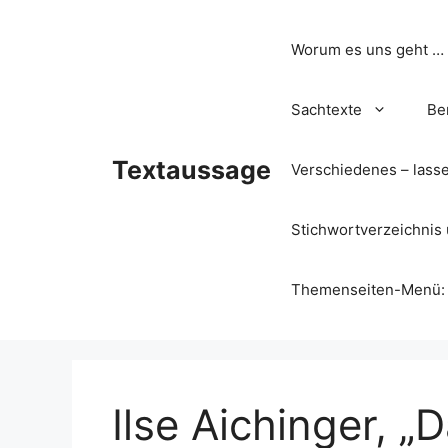
Zum
Inhalt
Worum es uns geht …
springen
Sachtexte
Be
Textaussage
Verschiedenes – lass
Stichwortverzeichnis 
Themenseiten-Menü: Wa
Ilse Aichinger, „