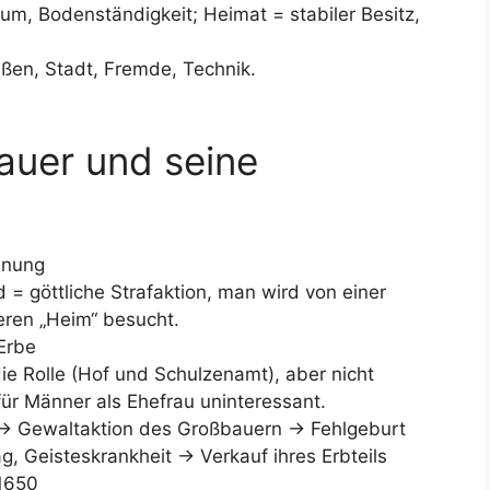
tum, Bodenständigkeit; Heimat = stabiler Besitz,
ßen, Stadt, Fremde, Technik.
bauer und seine
dnung
d = göttliche Strafaktion, man wird von einer
eren „Heim“ besucht.
Erbe
 Rolle (Hof und Schulzenamt), aber nicht
für Männer als Ehefrau uninteressant.
r -> Gewaltaktion des Großbauern -> Fehlgeburt
ag, Geisteskrankheit -> Verkauf ihres Erbteils
 1650