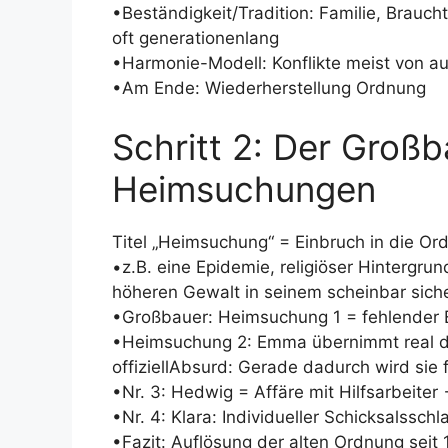
•Beständigkeit/Tradition: Familie, Brauch
oft generationenlang
•Harmonie-Modell: Konflikte meist von au
•Am Ende: Wiederherstellung Ordnung
Schritt 2: Der Groß
Heimsuchungen
Titel „Heimsuchung“ = Einbruch in die Or
•z.B. eine Epidemie, religiöser Hintergrun
höheren Gewalt in seinem scheinbar sich
•Großbauer: Heimsuchung 1 = fehlender 
•Heimsuchung 2: Emma übernimmt real die
offiziellAbsurd: Gerade dadurch wird sie 
•Nr. 3: Hedwig = Affäre mit Hilfsarbeite
•Nr. 4: Klara: Individueller Schicksalsschl
•Fazit: Auflösung der alten Ordnung seit