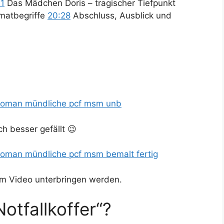
11
Das Mädchen Doris – tragischer Tiefpunkt
imatbegriffe
20:28
Abschluss, Ausblick und
roman mündliche pcf msm unb
ch besser gefällt 😉
oman mündliche pcf msm bemalt fertig
nem Video unterbringen werden.
Notfallkoffer“?