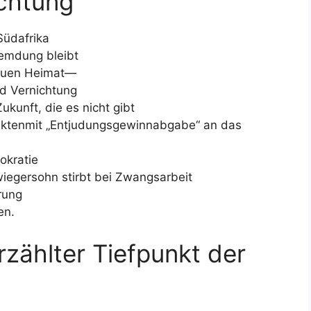
ichtung
Südafrika
remdung bleibt
neuen Heimat—
d Vernichtung
ukunft, die es nicht gibt
ektenmit „Entjudungsgewinnabgabe“ an das
okratie
iegersohn stirbt bei Zwangsarbeit
rung
en.
erzählter Tiefpunkt der