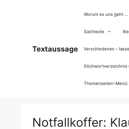
Zum
Inhalt
Worum es uns geht …
springen
Sachtexte
Be
Textaussage
Verschiedenes – lass
Stichwortverzeichnis 
Themenseiten-Menü: Wa
Notfallkoffer: K