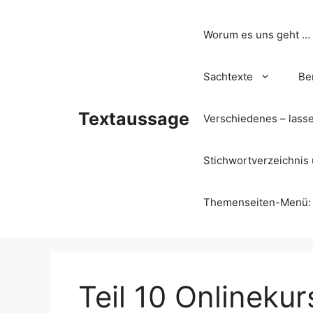
Zum
Inhalt
Worum es uns geht …
springen
Sachtexte
Be
Textaussage
Verschiedenes – lass
Stichwortverzeichnis 
Themenseiten-Menü: Wa
Teil 10 Onlineku