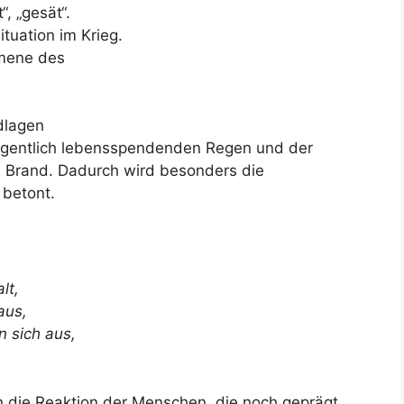
, „gesät“.
tuation im Krieg.
mene des
dlagen
gentlich lebensspendenden Regen und der
 Brand. Dadurch wird besonders die
 betont.
lt,
Haus,
n sich aus,
n die Reaktion der Menschen, die noch geprägt