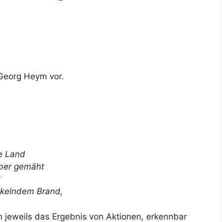
n Georg Heym vor.
de Land
iber gemäht
t
kelndem Brand,
en jeweils das Ergebnis von Aktionen, erkennbar