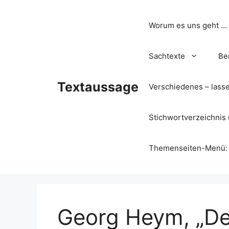
Zum
Inhalt
Worum es uns geht …
springen
Sachtexte
Be
Textaussage
Verschiedenes – lass
Stichwortverzeichnis 
Themenseiten-Menü: Wa
Georg Heym, „Der