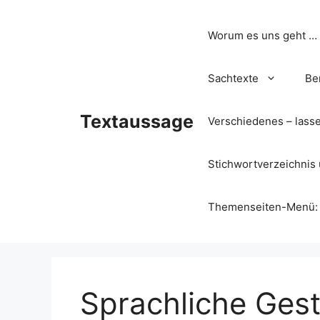
Zum
Inhalt
Worum es uns geht …
springen
Sachtexte
Be
Textaussage
Verschiedenes – lass
Stichwortverzeichnis 
Themenseiten-Menü: Wa
Sprachliche Gest