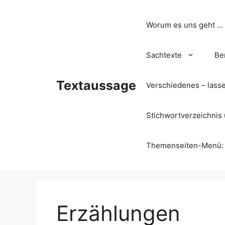
Zum
Inhalt
Worum es uns geht …
springen
Sachtexte
Be
Textaussage
Verschiedenes – lass
Stichwortverzeichnis 
Themenseiten-Menü: Wa
Erzählungen