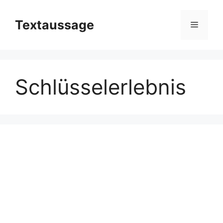
Zum
Inhalt
Textaussage
Menü
springen
Schlüsselerlebnis