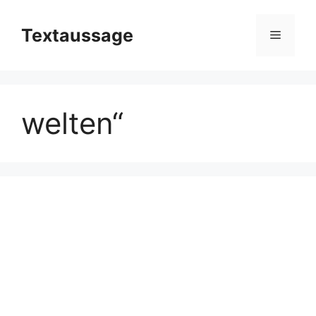
Zum
Inhalt
Textaussage
Menü
springen
welten“