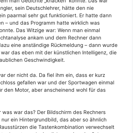
 dem man Gedichte „knacken“ konnte. Das war
Engler, sein Deutschlehrer, hätte den nie
n paarmal sehr gut funktioniert. Er hatte dann
n – und das Programm hatte wirklich was
onnte. Das Witzige war: Wenn man einmal
dichtanalyse ankam und dem Rechner dann
 dazu eine anständige Rückmeldung – dann wurde
ar das eben mit der künstlichen Intelligenz, die
laublichen Geschwindigkeit.
r der nicht da. Da fiel ihm ein, dass er kurz
 Schloss gefallen war und der Sportwagen einmal
für den Motor, aber anscheinend wohl für das
er was war das? Der Bildschirm des Rechners
 nur ein Hintergrundbild, das aber so ähnlich
 Rausstürzen die Tastenkombination verwechselt