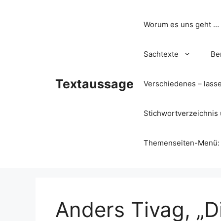
Zum
Inhalt
Worum es uns geht …
springen
Sachtexte
Be
Textaussage
Verschiedenes – lass
Stichwortverzeichnis 
Themenseiten-Menü: Wa
Anders Tivag, „D