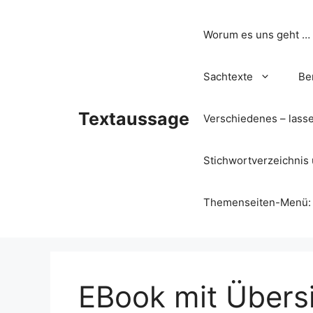
Zum
Inhalt
Worum es uns geht …
springen
Sachtexte
Be
Textaussage
Verschiedenes – lass
Stichwortverzeichnis 
Themenseiten-Menü: Wa
EBook mit Übers