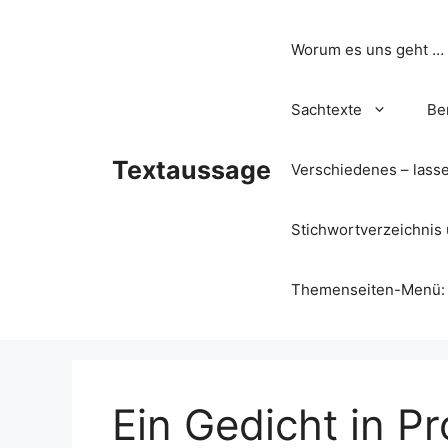
Zum
Inhalt
Worum es uns geht …
springen
Sachtexte
Be
Textaussage
Verschiedenes – lass
Stichwortverzeichnis 
Themenseiten-Menü: Wa
Ein Gedicht in P