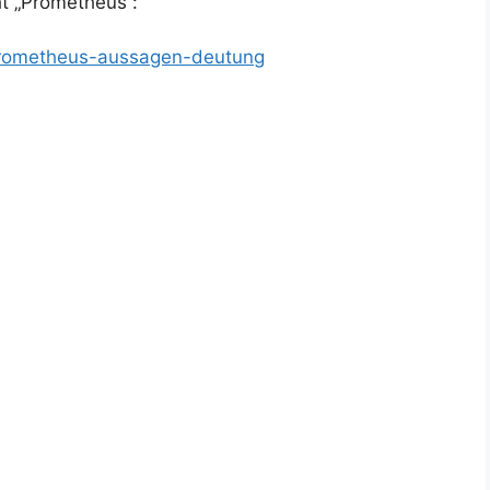
t „Prometheus“:
-prometheus-aussagen-deutung