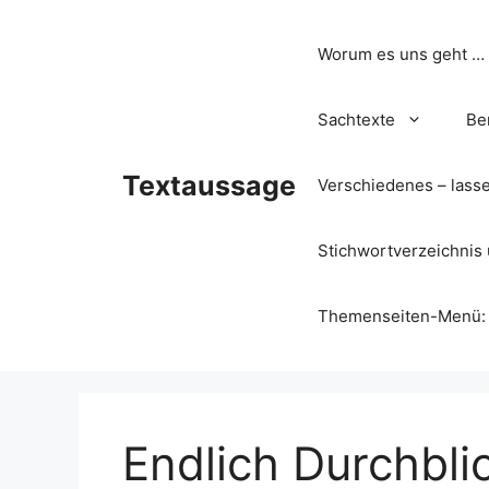
Zum
Inhalt
Worum es uns geht …
springen
Sachtexte
Be
Textaussage
Verschiedenes – lass
Stichwortverzeichnis 
Themenseiten-Menü: Wa
Endlich Durchbli