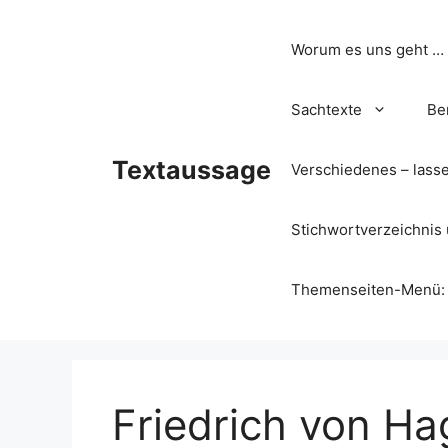
Zum
Inhalt
Worum es uns geht …
springen
Sachtexte
Be
Textaussage
Verschiedenes – lass
Stichwortverzeichnis 
Themenseiten-Menü: Wa
Friedrich von Ha