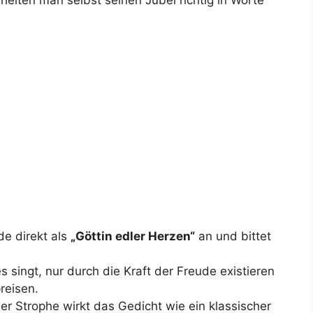
eiten man selbst seinen Jubel richtig in Worte
.
de direkt als
„Göttin edler Herzen“
an und bittet
s singt, nur durch die Kraft der Freude existieren
reisen.
r Strophe wirkt das Gedicht wie ein klassischer