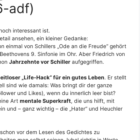
-adf)
och interessant ist.
etail ansehen, ein kleiner Gedanke:
on einmal von Schillers „Ode an die Freude“ gehört
eethovens 9. Sinfonie im Ohr. Aber Friedrich von
chon
Jahrzehnte vor Schiller
aufgegriffen.
eitloser „Life-Hack“ für ein gutes Leben
. Er stellt
ll sind wie damals: Was bringt dir der ganze
llower und Likes), wenn du innerlich leer bist?
eine Art
mentale Superkraft
, die uns hilft, mit
in und – ganz wichtig – die „Hater“ und Heuchler
ch schon vor dem Lesen des Gedichtes zu