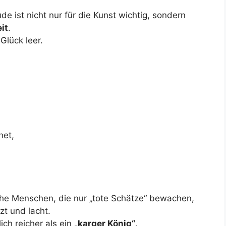
de ist nicht nur für die Kunst wichtig, sondern
it
.
Glück leer.
het,
eiche Menschen, die nur „tote Schätze“ bewachen,
zt und lacht.
lich reicher als ein
„karger König“
.