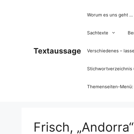
Zum
Inhalt
Worum es uns geht …
springen
Sachtexte
Be
Textaussage
Verschiedenes – lass
Stichwortverzeichnis 
Themenseiten-Menü: Wa
Frisch, „Andorra