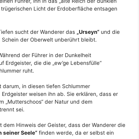
inen Führer, ihn in das „alte Reich der dunklen
m trügerischen Licht der Erdoberfläche entsagen
Tiefen sucht der Wanderer das
„Urseyn“
und die
m Schein der Oberwelt unberührt bleibt.
ährend der Führer in der Dunkelheit
uf Erdgeister, die die „ew’ge Lebensfülle“
hlummer ruht.
t darum, in diesen tiefen Schlummer
rdgeister weisen ihn ab. Sie erklären, dass er
om „Mutterschoos“ der Natur und dem
rennt sei.
 dem Hinweis der Geister, dass der Wanderer die
 seiner Seele“
finden werde, da er selbst ein