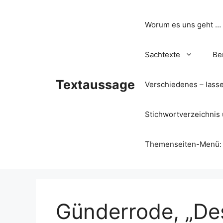
Zum
Inhalt
Worum es uns geht …
springen
Sachtexte
Be
Textaussage
Verschiedenes – lass
Stichwortverzeichnis 
Themenseiten-Menü: Wa
Günderrode, „De