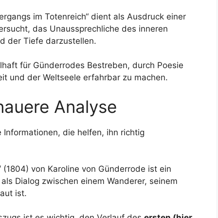
rgangs im Totenreich“ dient als Ausdruck einer
versucht, das Unaussprechliche des inneren
 der Tiefe darzustellen.
elhaft für Günderrodes Bestreben, durch Poesie
eit und der Weltseele erfahrbar zu machen.
enauere Analyse
Informationen, die helfen, ihn richtig
“
(1804) von Karoline von Günderrode ist ein
s als Dialog zwischen einem Wanderer, seinem
ut ist.
zugs ist es wichtig, den Verlauf des
ersten (hier