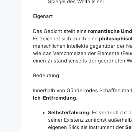
Spiegel des Weltalls sei.
Eigenart
Das Gedicht stellt eine
romantische Um
Es zeichnet sich durch eine
philosophis
menschlichen Intellekts gegenüber der Na
wie das Verschmelzen der Elemente (Feu
einen Zustand jenseits der geordneten We
Bedeutung
Innerhalb von Günderrodes Schaffen mark
Ich-Entfremdung
.
Selbsterfahrung:
Es verdeutlicht 
seiner Existenz zunächst außerhalb 
eigenen Blick als Instrument der
Se