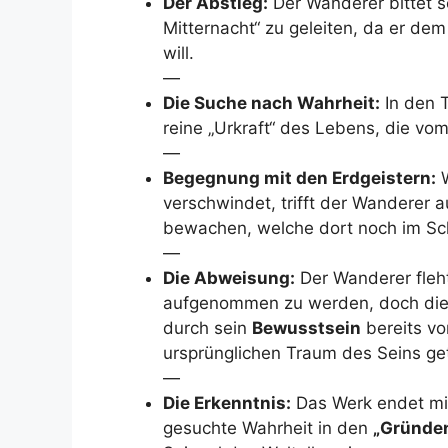
Der Abstieg:
Der Wanderer bittet se
Mitternacht“ zu geleiten, da er de
will.
—
Die Suche nach Wahrheit:
In den 
reine „Urkraft“ des Lebens, die vo
—
Begegnung mit den Erdgeistern:
W
verschwindet, trifft der Wanderer a
bewachen, welche dort noch im Sc
—
Die Abweisung:
Der Wanderer fleh
aufgenommen zu werden, doch die E
durch sein
Bewusstsein
bereits v
ursprünglichen Traum des Seins get
—
Die Erkenntnis:
Das Werk endet mit
gesuchte Wahrheit in den
„Gründen