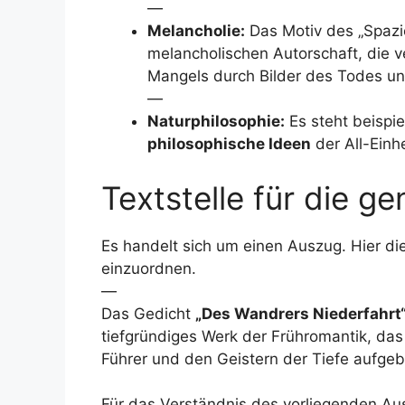
—
Melancholie:
Das Motiv des „Spazie
melancholischen Autorschaft, die 
Mangels durch Bilder des Todes und
—
Naturphilosophie:
Es steht beispi
philosophische Ideen
der All-Einh
Textstelle für die g
Es handelt sich um einen Auszug. Hier die 
einzuordnen.
—
Das Gedicht
„Des Wandrers Niederfahrt
tiefgründiges Werk der Frühromantik, da
Führer und den Geistern der Tiefe aufgeba
Für das Verständnis des vorliegenden Aus