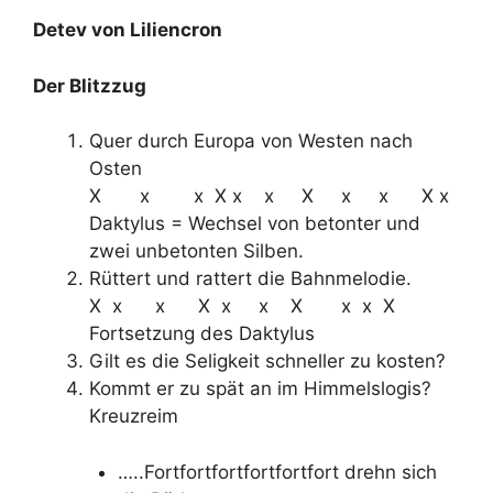
Detev von Liliencron
Der Blitzzug
Quer durch Europa von Westen nach
Osten
X x x X x x X x x X x
Daktylus = Wechsel von betonter und
zwei unbetonten Silben.
Rüttert und rattert die Bahnmelodie.
X x x X x x X x x X
Fortsetzung des Daktylus
Gilt es die Seligkeit schneller zu kosten?
Kommt er zu spät an im Himmelslogis?
Kreuzreim
…..Fortfortfortfortfortfort drehn sich