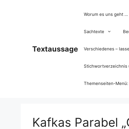
Zum
Inhalt
Worum es uns geht …
springen
Sachtexte
Be
Textaussage
Verschiedenes – lass
Stichwortverzeichnis 
Themenseiten-Menü: Wa
Kafkas Parabel „G