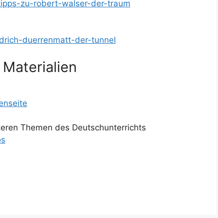
tipps-zu-robert-walser-der-traum
iedrich-duerrenmatt-der-tunnel
 Materialien
enseite
iteren Themen des Deutschunterrichts
os