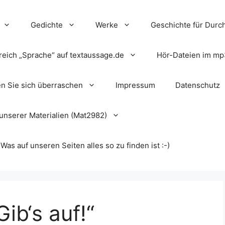
Gedichte
Werke
Geschichte für Durch
reich „Sprache“ auf textaussage.de
Hör-Dateien im mp
en Sie sich überraschen
Impressum
Datenschutz
unserer Materialien (Mat2982)
s auf unseren Seiten alles so zu finden ist :-)
ib‘s auf!“