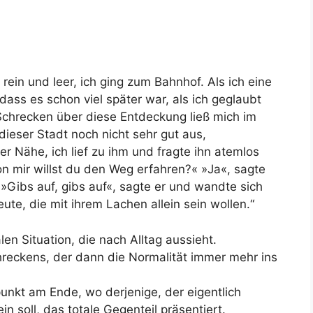
 rein und leer,
ich ging zum Bahnhof
. Als ich eine
, dass es schon
viel später
war, als ich geglaubt
Schrecken
über diese Entdeckung ließ mich im
 dieser Stadt
noch nicht sehr gut aus
,
er Nähe, ich lief zu ihm und fragte ihn
atemlos
n mir willst du den Weg erfahren?
« »Ja«, sagte
«
»Gibs auf, gibs auf«,
sagte er und
wandte sich
eute, die mit ihrem Lachen allein sein wollen.“
len Situation
, die nach Alltag aussieht.
hreckens
, der dann die
Normalität
immer mehr ins
unkt am Ende, wo derjenige, der eigentlich
in soll,
das totale Gegenteil
präsentiert.