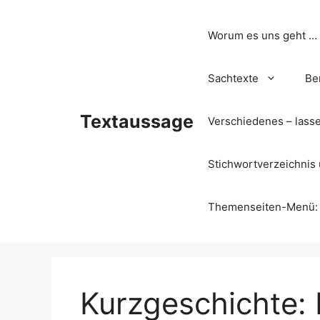
Zum
Inhalt
Worum es uns geht …
springen
Sachtexte
Be
Textaussage
Verschiedenes – lass
Stichwortverzeichnis 
Themenseiten-Menü: Wa
Kurzgeschichte: 