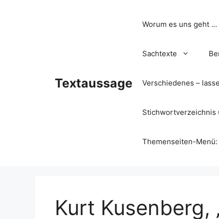
Zum
Inhalt
Worum es uns geht …
springen
Sachtexte
Be
Textaussage
Verschiedenes – lass
Stichwortverzeichnis 
Themenseiten-Menü: Wa
Kurt Kusenberg, 