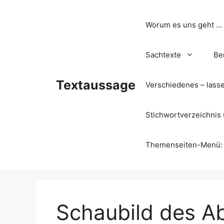
Zum
Inhalt
Worum es uns geht …
springen
Sachtexte
Be
Textaussage
Verschiedenes – lass
Stichwortverzeichnis 
Themenseiten-Menü: Wa
Schaubild des Ab