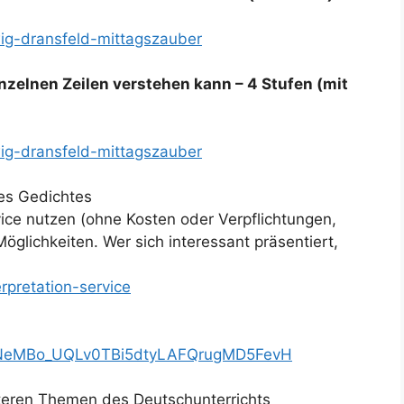
ig-dransfeld-mittagszauber
inzelnen Zeilen verstehen kann – 4 Stufen (mit
ig-dransfeld-mittagszauber
nes Gedichtes
ice nutzen (ohne Kosten oder Verpflichtungen,
glichkeiten. Wer sich interessant präsentiert,
rpretation-service
t=PLNeMBo_UQLv0TBi5dtyLAFQrugMD5FevH
iteren Themen des Deutschunterrichts