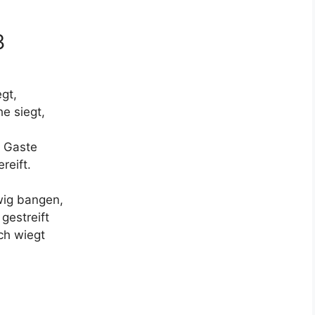
3
gt,
e siegt,
u Gaste
reift.
wig bangen,
gestreift
ch wiegt