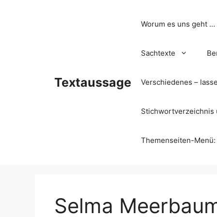
Zum
Inhalt
Worum es uns geht …
springen
Sachtexte
Be
Textaussage
Verschiedenes – lass
Stichwortverzeichnis 
Themenseiten-Menü: Wa
Selma Meerbaum-