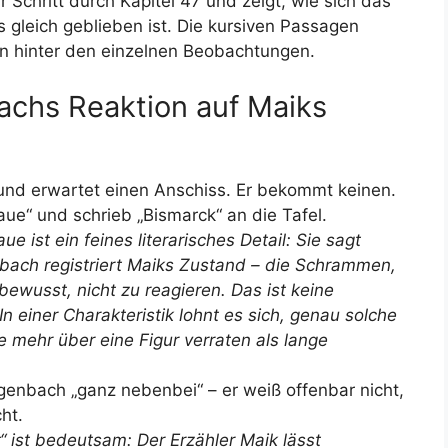
ür Schritt durch Kapitel 47 und zeigt, wie sich das
gleich geblieben ist. Die kursiven Passagen
ren hinter den einzelnen Beobachtungen.
chs Reaktion auf Maiks
und erwartet einen Anschiss. Er bekommt keinen.
e“ und schrieb „Bismarck“ an die Tafel.
ist ein feines literarisches Detail: Sie sagt
bach registriert Maiks Zustand – die Schrammen,
bewusst, nicht zu reagieren. Das ist keine
 In einer Charakteristik lohnt es sich, genau solche
 mehr über eine Figur verraten als lange
nbach „ganz nebenbei“ – er weiß offenbar nicht,
ht.
“ ist bedeutsam: Der Erzähler Maik lässt