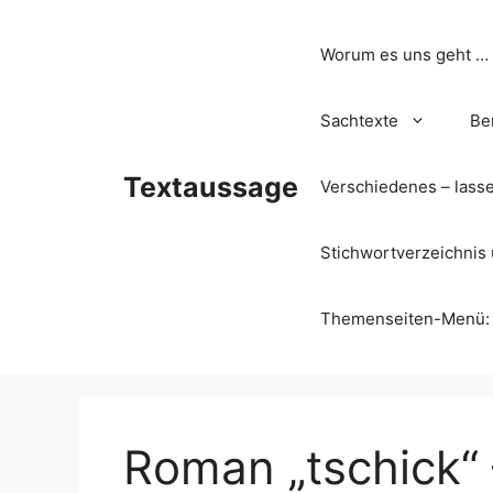
Zum
Inhalt
Worum es uns geht …
springen
Sachtexte
Be
Textaussage
Verschiedenes – lass
Stichwortverzeichnis 
Themenseiten-Menü: Wa
Roman „tschick“ 