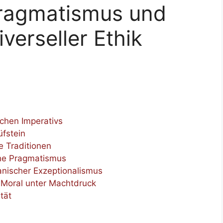
ragmatismus und
verseller Ethik
chen Imperativs
üfstein
e Traditionen
che Pragmatismus
anischer Exzeptionalismus
: Moral unter Machtdruck
tät