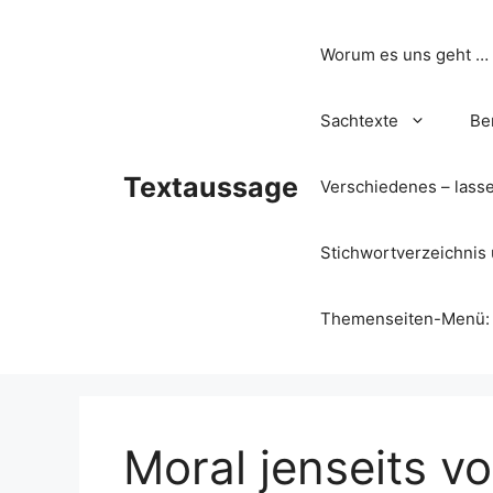
Zum
Inhalt
Worum es uns geht …
springen
Sachtexte
Be
Textaussage
Verschiedenes – lass
Stichwortverzeichnis 
Themenseiten-Menü: Wa
Moral jenseits v