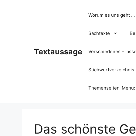
Zum
Inhalt
Worum es uns geht …
springen
Sachtexte
Be
Textaussage
Verschiedenes – lass
Stichwortverzeichnis 
Themenseiten-Menü: Wa
Das schönste Ge