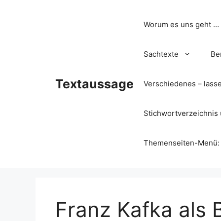
Zum
Inhalt
Worum es uns geht …
springen
Sachtexte
Be
Textaussage
Verschiedenes – lass
Stichwortverzeichnis 
Themenseiten-Menü: Wa
Franz Kafka als 