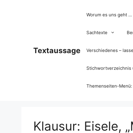
Zum
Inhalt
Worum es uns geht …
springen
Sachtexte
Be
Textaussage
Verschiedenes – lass
Stichwortverzeichnis 
Themenseiten-Menü: Wa
Klausur: Eisele,