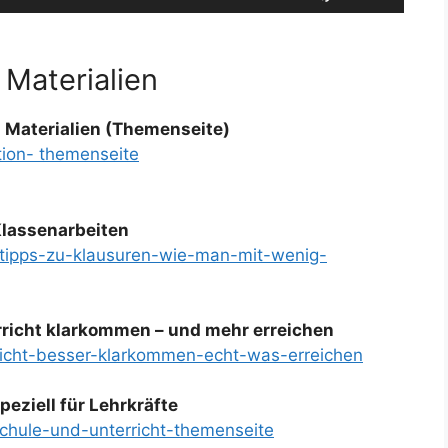
Hoch/Runter
benutzen,
um
 Materialien
die
Lautstärke
 Materialien (Themenseite)
zu
tion- themenseite
regeln.
Klassenarbeiten
-tipps-zu-klausuren-wie-man-mit-wenig-
erricht klarkommen – und mehr erreichen
rricht-besser-klarkommen-echt-was-erreichen
peziell für Lehrkräfte
schule-und-unterricht-themenseite