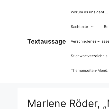
Zum
Inhalt
Worum es uns geht …
springen
Sachtexte
Be
Textaussage
Verschiedenes – lass
Stichwortverzeichnis 
Themenseiten-Menü: Wa
Marlene Röder, „