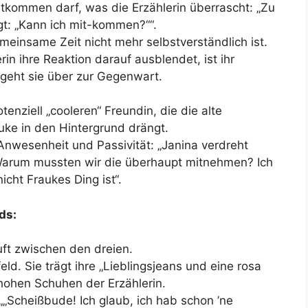
itkommen darf, was die Erzählerin überrascht: „Zu
gt: „Kann ich mit-kommen?““.
meinsame Zeit nicht mehr selbstverständlich ist.
erin ihre Reaktion darauf ausblendet, ist ihr
o geht sie über zur Gegenwart.
tenziell „cooleren“ Freundin, die die alte
uke in den Hintergrund drängt.
 Anwesenheit und Passivität: „Janina verdreht
: Warum mussten wir die überhaupt mitnehmen? Ich
icht Fraukes Ding ist“.
ds:
uft zwischen den dreien.
ld. Sie trägt ihre „Lieblingsjeans und eine rosa
 hohen Schuhen der Erzählerin.
„„Scheißbude! Ich glaub, ich hab schon ’ne