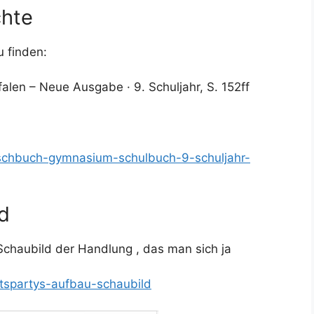
chte
u finden:
en – Neue Ausgabe · 9. Schuljahr, S. 152ff
tschbuch-gymnasium-schulbuch-9-schuljahr-
d
 Schaubild der Handlung , das man sich ja
htspartys-aufbau-schaubild