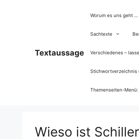
Zum
Inhalt
Worum es uns geht …
springen
Sachtexte
Be
Textaussage
Verschiedenes – lass
Stichwortverzeichnis 
Themenseiten-Menü: Wa
Wieso ist Schiller