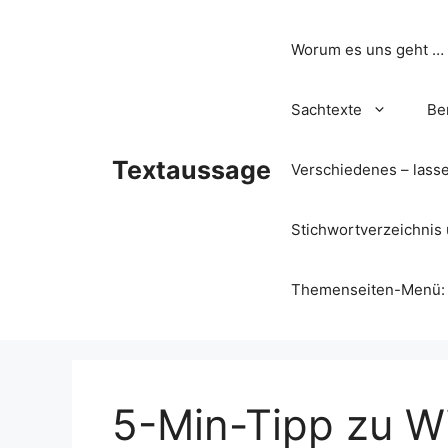
Zum
Inhalt
Worum es uns geht …
springen
Sachtexte
Be
Textaussage
Verschiedenes – lass
Stichwortverzeichnis 
Themenseiten-Menü: Wa
5-Min-Tipp zu Wi