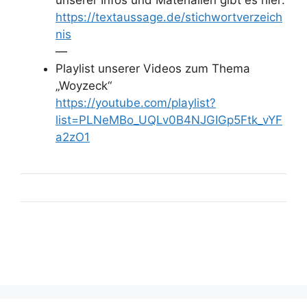
unserer Infos und Materialien gibt es hier:
https://textaussage.de/stichwortverzeich
nis
—
Playlist unserer Videos zum Thema
„Woyzeck“
https://youtube.com/playlist?
list=PLNeMBo_UQLv0B4NJGIGp5Ftk_vYF
a2zO1