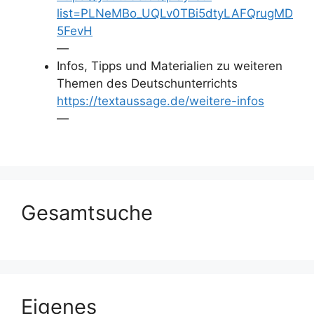
list=PLNeMBo_UQLv0TBi5dtyLAFQrugMD
5FevH
—
Infos, Tipps und Materialien zu weiteren
Themen des Deutschunterrichts
https://textaussage.de/weitere-infos
—
Gesamtsuche
Eigenes