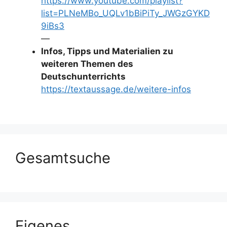
https://www.youtube.com/playlist?
list=PLNeMBo_UQLv1bBiPiTy_JWGzGYKD
9iBs3
—
Infos, Tipps und Materialien zu
weiteren Themen des
Deutschunterrichts
https://textaussage.de/weitere-infos
Gesamtsuche
Eigenes