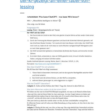
der-ki-gezeigt-an-einer-fabel-von-
lessing
—