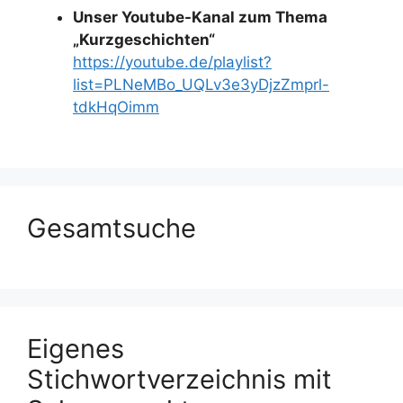
Unser Youtube-Kanal zum Thema
„Kurzgeschichten“
https://youtube.de/playlist?
list=PLNeMBo_UQLv3e3yDjzZmprl-
tdkHqOimm
Gesamtsuche
Eigenes
Stichwortverzeichnis mit