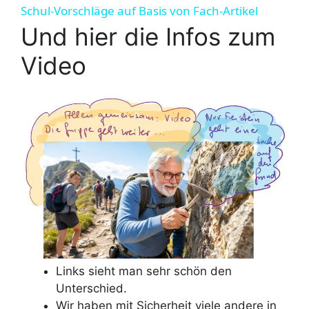
a
Schul-Vorschläge auf Basis von Fach-Artikel
Und hier die Infos zum
y
Video
V
i
d
e
o
Links sieht man sehr schön den
Unterschied.
Wir haben mit Sicherheit viele andere in