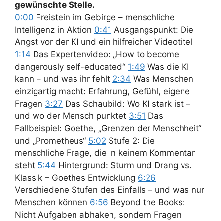
gewünschte Stelle.
0:00
Freistein im Gebirge – menschliche
Intelligenz in Aktion
0:41
Ausgangspunkt: Die
Angst vor der KI und ein hilfreicher Videotitel
1:14
Das Expertenvideo: „How to become
dangerously self-educated“
1:49
Was die KI
kann – und was ihr fehlt
2:34
Was Menschen
einzigartig macht: Erfahrung, Gefühl, eigene
Fragen
3:27
Das Schaubild: Wo KI stark ist –
und wo der Mensch punktet
3:51
Das
Fallbeispiel: Goethe, „Grenzen der Menschheit“
und „Prometheus“
5:02
Stufe 2: Die
menschliche Frage, die in keinem Kommentar
steht
5:44
Hintergrund: Sturm und Drang vs.
Klassik – Goethes Entwicklung
6:26
Verschiedene Stufen des Einfalls – und was nur
Menschen können
6:56
Beyond the Books:
Nicht Aufgaben abhaken, sondern Fragen