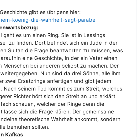
Geschichte gibt es übrigens hier:
inem-koenig-die-wahrheit-sagt-parabel
egenwartsbezug:
 geht es um einen Ring. Sie ist in Lessings
“ zu finden. Dort befindet sich ein Jude in der
chen Sultan die Frage beantworten zu müssen, was
 daraufhin eine Geschichte, in der ein Vater einen
inen Menschen bei anderen beliebt zu machen. Der
 weitergegeben. Nun sind da drei Söhne, alle ihm
ter zwei Ersatzringe anfertigen und gibt jedem
n. Nach seinem Tod kommt es zum Streit, welches
ügerer Richter hört sich den Streit an und erklärt
nfach schauen, welcher der Ringe denn die
 lasse sich die Frage klären. Der gemeinsame
irgendeine theoretische Wahrheit ankommt, sondern
alle bemühen sollten.
ln Kafkas