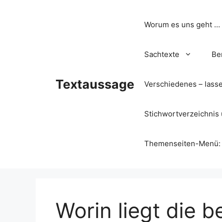
Zum
Inhalt
Worum es uns geht …
springen
Sachtexte
Be
Textaussage
Verschiedenes – lass
Stichwortverzeichnis 
Themenseiten-Menü: Wa
Worin liegt die 