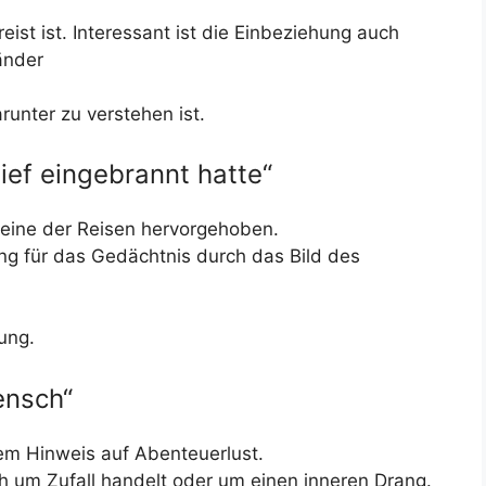
eist ist. Interessant ist die Einbeziehung auch
Länder
runter zu verstehen ist.
tief eingebrannt hatte“
d eine der Reisen hervorgehoben.
g für das Gedächtnis durch das Bild des
ung.
ensch“
em Hinweis auf Abenteuerlust.
h um Zufall handelt oder um einen inneren Drang.