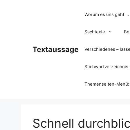
Zum
Inhalt
Worum es uns geht …
springen
Sachtexte
Be
Textaussage
Verschiedenes – lass
Stichwortverzeichnis 
Themenseiten-Menü: Wa
Schnell durchbli