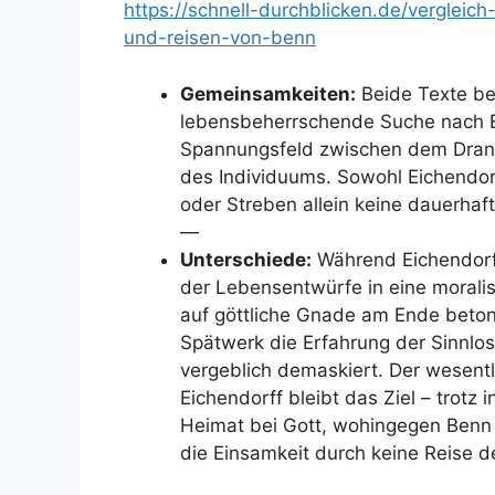
https://schnell-durchblicken.de/vergleic
und-reisen-von-benn
Gemeinsamkeiten:
Beide Texte be
lebensbeherrschende Suche nach E
Spannungsfeld zwischen dem Drang
des Individuums. Sowohl Eichendor
oder Streben allein keine dauerhafte
—
Unterschiede:
Während Eichendorff
der Lebensentwürfe in eine morali
auf göttliche Gnade am Ende betont
Spätwerk die Erfahrung der Sinnlos
vergeblich demaskiert. Der wesentli
Eichendorff bleibt das Ziel – trotz
Heimat bei Gott, wohingegen Benn d
die Einsamkeit durch keine Reise 