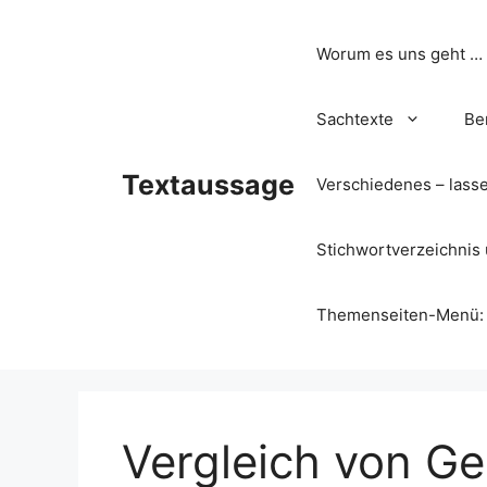
Zum
Inhalt
Worum es uns geht …
springen
Sachtexte
Be
Textaussage
Verschiedenes – lass
Stichwortverzeichnis 
Themenseiten-Menü: Wa
Vergleich von G