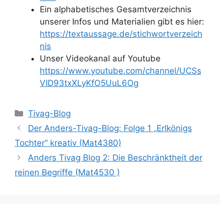
Ein alphabetisches Gesamtverzeichnis
unserer Infos und Materialien gibt es hier:
https://textaussage.de/stichwortverzeich
nis
Unser Videokanal auf Youtube
https://www.youtube.com/channel/UCSs
VID93txXLyKfO5UuL6Og
Kategorien
Tivag-Blog
Der Anders-Tivag-Blog: Folge 1 „Erlkönigs
Tochter“ kreativ (Mat4380)
Anders Tivag Blog 2: Die Beschränktheit der
reinen Begriffe (Mat4530 )