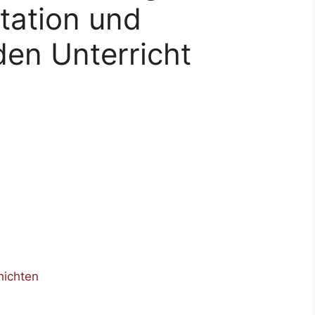
etation und
en Unterricht
hichten