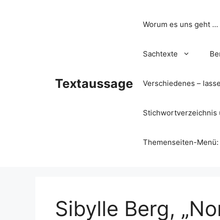
Zum
Inhalt
Worum es uns geht …
springen
Sachtexte
Be
Textaussage
Verschiedenes – lass
Stichwortverzeichnis 
Themenseiten-Menü: Wa
Sibylle Berg, „N