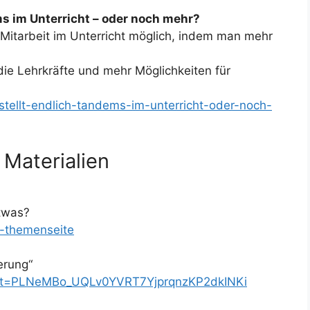
ms im Unterricht – oder noch mehr?
hr Mitarbeit im Unterricht möglich, indem man mehr
die Lehrkräfte und mehr Möglichkeiten für
stellt-endlich-tandems-im-unterricht-oder-noch-
 Materialien
etwas?
g-themenseite
erung“
?list=PLNeMBo_UQLv0YVRT7YjprqnzKP2dkINKi