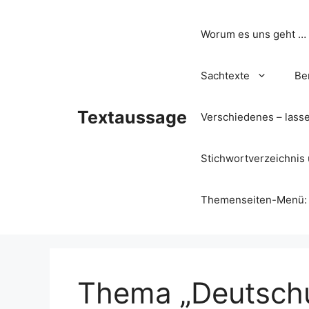
Zum
Inhalt
Worum es uns geht …
springen
Sachtexte
Be
Textaussage
Verschiedenes – lass
Stichwortverzeichnis 
Themenseiten-Menü: Wa
Thema „Deutschu